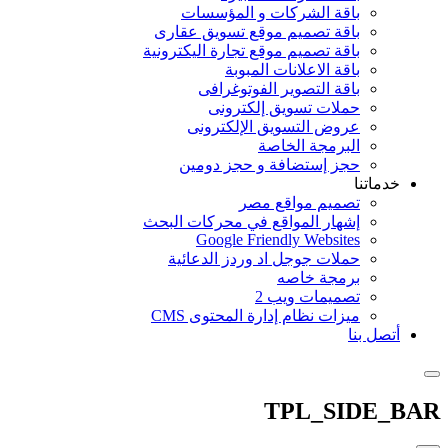
باقة الشركات و المؤسسات
باقة تصميم موقع تسويق عقارى
باقة تصميم موقع تجارة اليكترونية
باقة الاعلانات المبوبة
باقة التصوير الفوتوغرافى
حملات تسويق إلكترونى
عروض التسويق الإلكترونى
البرمجة الخاصة
حجز إستضافة و حجز دومين
خدماتنا
تصميم مواقع مصر
إشهار المواقع في محركات البحث
Google Friendly Websites
حملات جوجل اد وردز الدعائية
برمجة خاصه
تصميمات ويب 2
ميزات نظام إدارة المحتوى CMS
أتصل بنا
TPL_SIDE_BAR