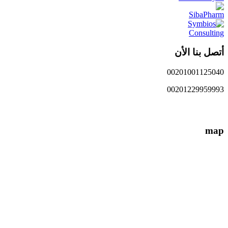
أتصل بنا الأن
00201001125040
00201229959993
info{@}EgyMe.com
map