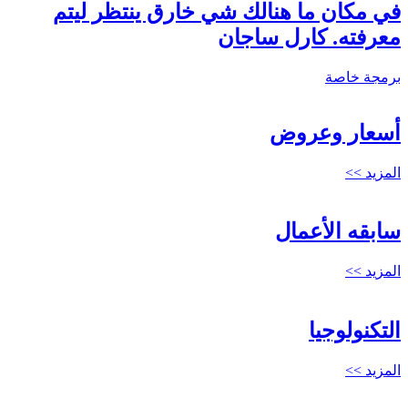
في مكان ما هنالك شي خارق ينتظر ليتم
معرفته. كارل ساجان
برمجة خاصة
أسعار وعروض
المزيد >>
سابقه الأعمال
المزيد >>
التكنولوجيا
المزيد >>