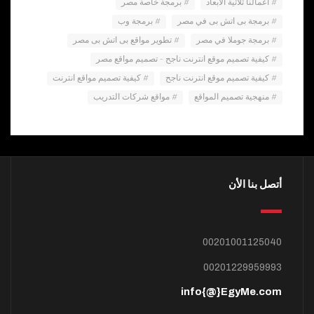
أعمالنا ثلاثية الأبعاد
برمجة خاصة مصر
برمجة بى اتش بى في مصر
برمجة وب
برمجة جوملا في مصر
تطوير مواقع بى اتش بى مصر
كيفية تصميم موقع انترنت ناجح – تصميم مواقع مصر
كيفية تصميم موقع انترنت ناجح
كيفية تصميم مواقع انترنت
منهجية تصميم المواقع
مواقع شركات التدريب
أتصل بنا الأن
00201001125040
00201229959993
info{@}EgyMe.com