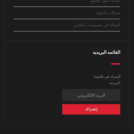
عياده دكتور حسبو
شبكات داخلية
أعمالنا في تصميمات الفلاش
القائمه البريديه
أشترك فى قائمتنا
البريديه